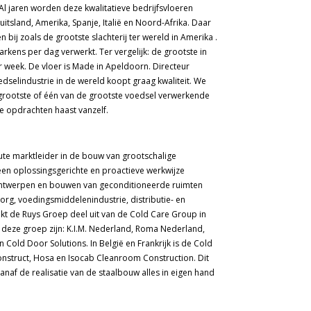
l jaren worden deze kwalitatieve bedrijfsvloeren
uitsland, Amerika, Spanje, Italië en Noord-Afrika. Daar
 bij zoals de grootste slachterij ter wereld in Amerika .
kens per dag verwerkt. Ter vergelijk: de grootste in
r week. De vloer is Made in Apeldoorn. Directeur
dselindustrie in de wereld koopt graag kwaliteit. We
 grootste of één van de grootste voedsel verwerkende
e opdrachten haast vanzelf.
ute marktleider in de bouw van grootschalige
en oplossingsgerichte en proactieve werkwijze
 ontwerpen en bouwen van geconditioneerde ruimten
rg, voedingsmiddelenindustrie, distributie- en
kt de Ruys Groep deel uit van de Cold Care Group in
 deze groep zijn: K.I.M. Nederland, Roma Nederland,
 Cold Door Solutions. In België en Frankrijk is de Cold
nstruct, Hosa en Isocab Cleanroom Construction. Dit
naf de realisatie van de staalbouw alles in eigen hand