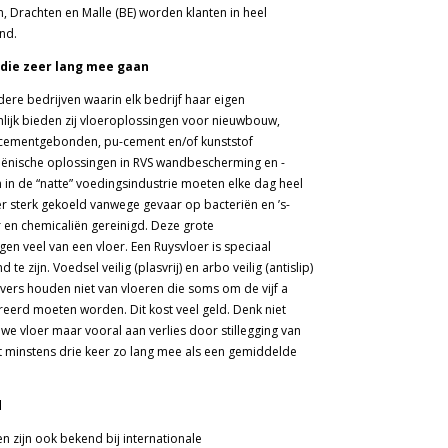
, Drachten en Malle (BE) worden klanten in heel
nd.
n die zeer lang mee gaan
ere bedrijven waarin elk bedrijf haar eigen
lijk bieden zij vloeroplossingen voor nieuwbouw,
 cementgebonden, pu-cement en/of kunststof
iënische oplossingen in RVS wandbescherming en -
in de “natte” voedingsindustrie moeten elke dag heel
 sterk gekoeld vanwege gevaar op bacteriën en ’s-
 en chemicaliën gereinigd. Deze grote
 veel van een vloer. Een Ruysvloer is speciaal
 zijn. Voedsel veilig (plasvrij) en arbo veilig (antislip)
vers houden niet van vloeren die soms om de vijf a
eerd moeten worden. Dit kost veel geld. Denk niet
we vloer maar vooral aan verlies door stillegging van
t minstens drie keer zo lang mee als een gemiddelde
d
n zijn ook bekend bij internationale