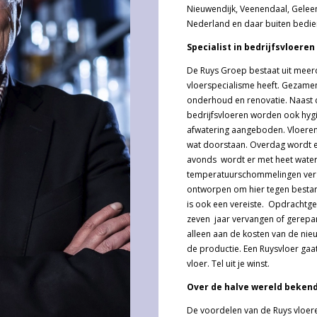
Nieuwendijk, Veenendaal, Geleen
Nederland en daar buiten bedie
Specialist in bedrijfsvloere
De Ruys Groep bestaat uit meerd
vloerspecialisme heeft. Gezamen
onderhoud en renovatie. Naast
bedrijfsvloeren worden ook hyg
afwatering aangeboden. Vloeren 
wat doorstaan. Overdag wordt er
avonds wordt er met heet water
temperatuurschommelingen vergen
ontworpen om hier tegen bestand te
is ook een vereiste. Opdrachtge
zeven jaar vervangen of gerepar
alleen aan de kosten van de nieu
de productie. Een Ruysvloer gaa
vloer. Tel uit je winst.
Over de halve wereld beken
De voordelen van de Ruys vloere