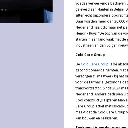
voedselverwerkende bedrijven. A
geleverd aan klanten in België, D
zitten echt bijzondere opdrachten
Daar worden meer dan 30.000 var
Nederland haalt dit maar net pe
Hendrik Ruys: “De top van de voe
starten in een land vaak met de
industrieën en dan volgen nieuw
Cold Care Group
De
Cold Care Group
is dé absol
geconditioneerde ruimten. Met e
verzorgen zij maatwerk bij het
voor de farmacie, gezondheidszo
transportsector. Sinds 2024 maa
Nederland. Andere bedrijven uit
Cool construct ,De IJzeren Man en
Care Group actief met Isocab-Co
maakt dat de Cold Care Group va
kan bouwen en realiseren.
Toekomst is verder groeien